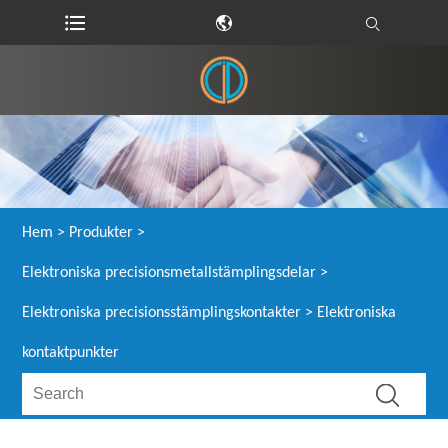
Hem
>
Produkter
>
Elektroniska precisionsmetallstämplingsdelar
>
Elektroniska precisionsstämplingskontakter
> Elektroniska
kontaktpunkter