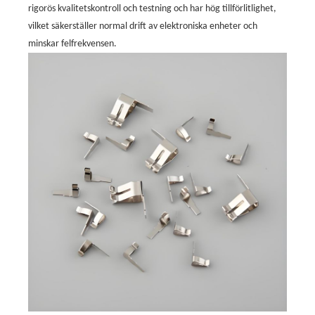
rigorös kvalitetskontroll och testning och har hög tillförlitlighet,
vilket säkerställer normal drift av elektroniska enheter och
minskar felfrekvensen.