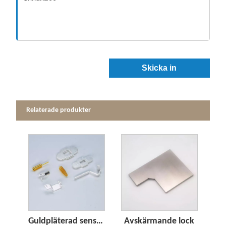
Skicka in
Relaterade produkter
Guldpläterad sensorfjäder
Avskärmande lock