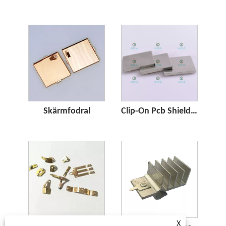
Skärmfodral
Clip-On Pcb Shielding Cans with Cove
X